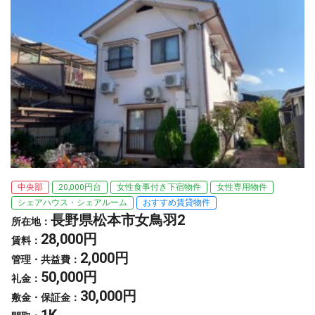
中央部
20,000円台
女性食事付き下宿物件
女性専用物件
シェアハウス・シェアルーム
おすすめ賃貸物件
長野県松本市女鳥羽2
所在地：
28,000円
賃料：
2,000円
管理・共益費：
50,000円
礼金：
30,000円
敷金・保証金：