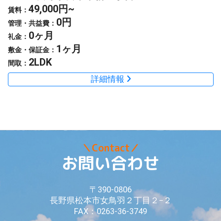
49,000円~
賃料：
0円
管理・共益費：
0ヶ月
礼金：
1ヶ月
敷金・保証金：
2LDK
間取：
詳細情報
＼Contact／
お問い合わせ
〒390-0806
長野県松本市女鳥羽２丁目２−２
FAX：0263-36-3749