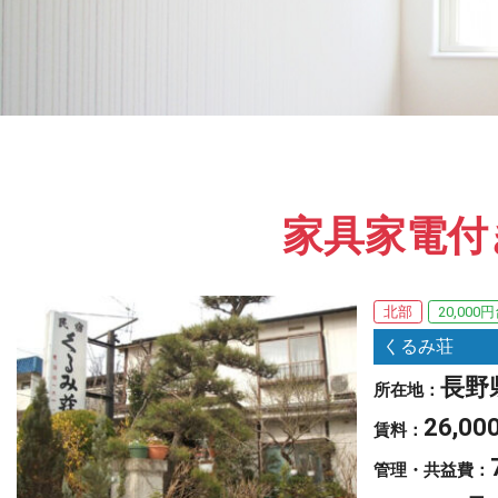
家具家電付
北部
20,000
くるみ荘
長野
所在地：
26,00
賃料：
管理・共益費：