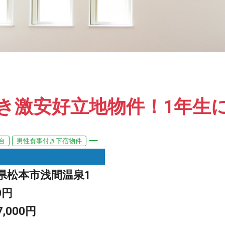
き激安好立地物件！1年生
円台
男性食事付き下宿物件
県松本市浅間温泉1
0円
7,000円