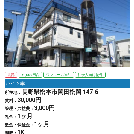
北部
30,000円台
ワンルーム物件
社会人向け物件
ハイツ幸
長野県松本市岡田松岡 147-6
所在地：
30,000円
賃料：
3,000円
管理・共益費：
1ヶ月
礼金：
1ヶ月
敷金・保証金：
1K
間取：