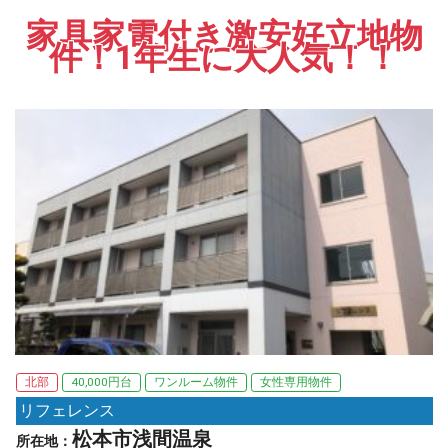
家具家電付き激安好立地物
件！1年生に大人気！！
北部
40,000円台
ワンルーム物件
女性専用物件
リフェレンス
松本市浅間温泉
所在地：