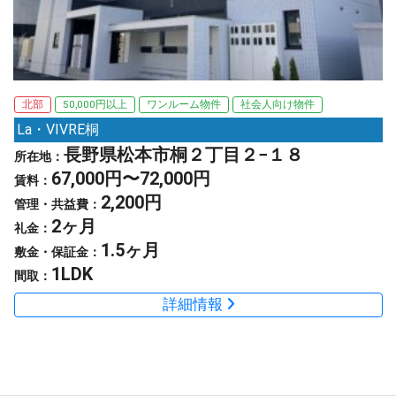
北部
50,000円以上
ワンルーム物件
社会人向け物件
La・VIVRE桐
長野県松本市桐２丁目２−１８
所在地：
67,000円〜72,000円
賃料：
2,200円
管理・共益費：
2ヶ月
礼金：
1.5ヶ月
敷金・保証金：
1LDK
間取：
詳細情報