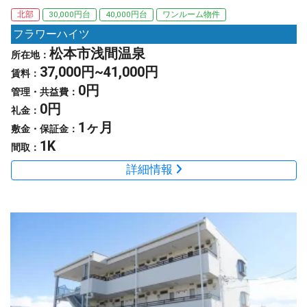
北部
30,000円台
40,000円台
ワンルーム物件
フラワーハイツ
松本市浅間温泉
所在地：
37,000円~41,000円
賃料：
0円
管理・共益費：
0円
礼金：
1ヶ月
敷金・保証金：
1K
間取：
詳細情報