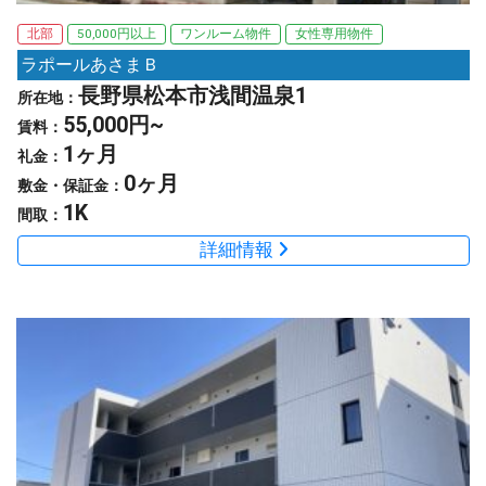
北部
50,000円以上
ワンルーム物件
女性専用物件
ラポールあさまＢ
長野県松本市浅間温泉1
所在地：
55,000円~
賃料：
1ヶ月
礼金：
0ヶ月
敷金・保証金：
1K
間取：
詳細情報