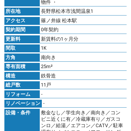
物件 ・
所在地
長野県松本市浅間温泉1
アクセス
篠ノ井線 松本駅
契約期間
0年契約
更新料
新賃料の1ヶ月分
間取
1K
方角
南向き
専有面積
25m²
構造
鉄骨造
総戸数
11戸
リフォーム
-
リノベーション
-
設備・条件
敷金なし／学生向き／南向き／コン
ビニ近くに有／冷蔵庫有り／ガスコ
ンロ／給湯／エアコン／CATV／駐車