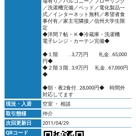
場有り／バルコニー／フローリング
／洗濯機完備／ベッド／電化製品一
式／インターネット無料／希望者食
事付有／家主宅隣接／信州大学生限
定
◆洋間７帖・Ｋ◆冷蔵庫・洗濯機
電子レンジ・カーテン完備◆
◆１階 …3,7万円 礼金…65,000
円◆
◆２階３階…3,9万円 礼金…67,000円
◆
◆朝・夜2食付…28,000円◆ 時間外
対応してます
現況・入居
空室 ・ 相談
取引態様
仲介
次回更新日
2011/04/29
QRコード