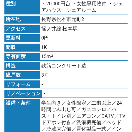
種別
・20,000円台 ・女性専用物件 ・シェ
アハウス・シェアルーム
所在地
長野県松本市元町2
アクセス
篠ノ井線 松本駅
更新料
0円
間取
1K
専有面積
15m²
構造
鉄筋コンクリート造
総戸数
3戸
リフォーム
-
リノベーション
-
設備・条件
学生向き／女性限定／二階以上／24
時間ごみ出し可／ガスコンロ／バ
ス・トイレ別／エアコン／CATV／TV
ドアホン付き／洗濯機完備／ベッド
／冷蔵庫完備／電化製品一式／イン