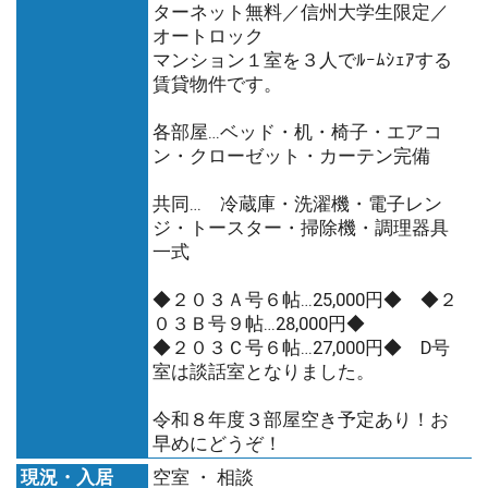
ターネット無料／信州大学生限定／
オートロック
マンション１室を３人でﾙｰﾑｼｪｱする
賃貸物件です。
各部屋…ベッド・机・椅子・エアコ
ン・クローゼット・カーテン完備
共同… 冷蔵庫・洗濯機・電子レン
ジ・トースター・掃除機・調理器具
一式
◆２０３Ａ号６帖…25,000円◆ ◆２
０３Ｂ号９帖…28,000円◆
◆２０３Ｃ号６帖…27,000円◆ D号
室は談話室となりました。
令和８年度３部屋空き予定あり！お
早めにどうぞ！
現況・入居
空室 ・ 相談