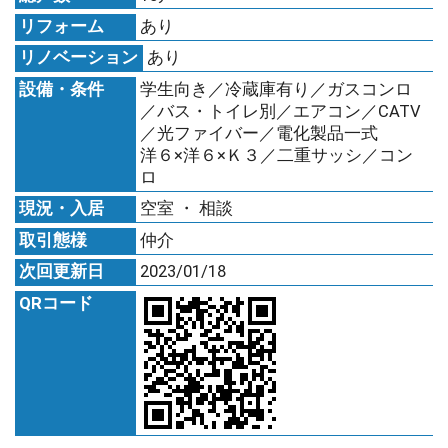
リフォーム
あり
リノベーション
あり
設備・条件
学生向き／冷蔵庫有り／ガスコンロ
／バス・トイレ別／エアコン／CATV
／光ファイバー／電化製品一式
洋６×洋６×Ｋ３／二重サッシ／コン
ロ
現況・入居
空室 ・ 相談
取引態様
仲介
次回更新日
2023/01/18
QRコード