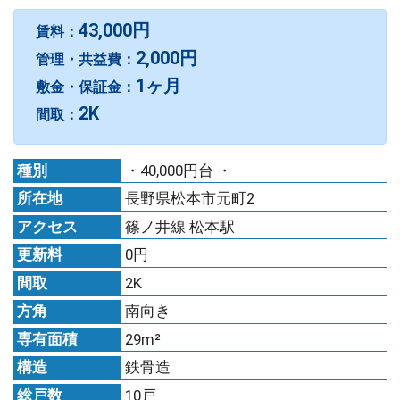
43,000円
賃料：
2,000円
管理・共益費：
1ヶ月
敷金・保証金：
2K
間取：
種別
・40,000円台 ・
所在地
長野県松本市元町2
アクセス
篠ノ井線 松本駅
更新料
0円
間取
2K
方角
南向き
専有面積
29m²
構造
鉄骨造
総戸数
10戸