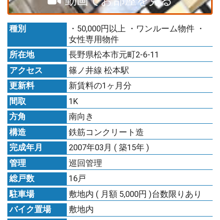
動画でお部屋を見る
種別
・50,000円以上 ・ワンルーム物件 ・
女性専用物件
所在地
長野県松本市元町2-6-11
アクセス
篠ノ井線 松本駅
更新料
新賃料の1ヶ月分
間取
1K
方角
南向き
構造
鉄筋コンクリート造
完成年月
2007年03月 ( 築15年 )
管理
巡回管理
総戸数
16戸
駐車場
敷地内 ( 月額 5,000円 )台数限りあり
バイク置場
敷地内