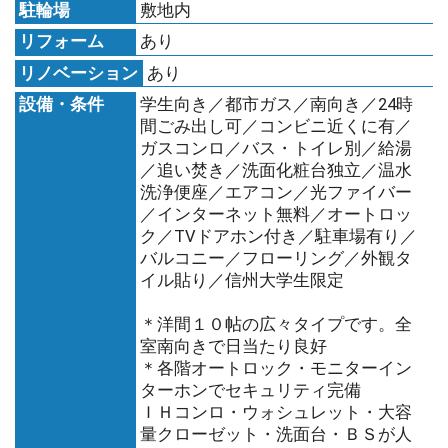
駐輪場
敷地内
リフォーム
あり
リノベーション
あり
設備・条件
学生向き／都市ガス／南向き／24時
間ごみ出し可／コンビニ近くに有／
ガスコンロ／バス・トイレ別／給湯
／追い焚き／洗面化粧台独立／温水
洗浄便座／エアコン／光ファイバー
／インターネット無料／オートロッ
ク／TVドアホン付き／駐車場有り／
バルコニー／フローリング／外観タ
イル貼り／信州大学生限定
＊洋間１０帖の広々タイプです。全
室南向きで日当たり良好
＊各階オートロック・モニターイン
ターホンでセキュリティ完備
ＩＨコンロ・ウォシュレット・大容
量クローゼット・洗面台・ＢＳが人